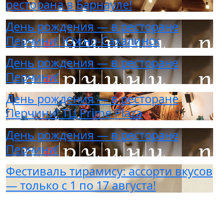
ресторана в Барнауле!
День рождения — в ресторане
Перчини! Южно-Сахалинск
День рождения — в ресторане
Перчини!
День рождения — в ресторане
Перчини! ТЦ Prime Plaza
День рождения — в ресторане
Перчини!
Фестиваль тирамису: ассорти вкусов
— только с 1 по 17 августа!