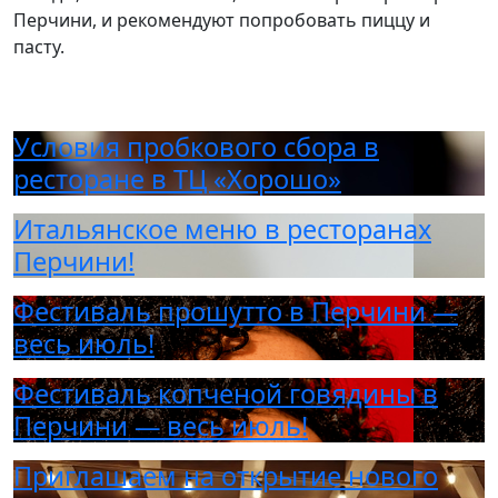
Перчини, и рекомендуют попробовать пиццу и
пасту.
Условия пробкового сбора в
ресторане в ТЦ «Хорошо»
Итальянское меню в ресторанах
Перчини!
Фестиваль прошутто в Перчини —
весь июль!
Фестиваль копченой говядины в
Перчини — весь июль!
Приглашаем на открытие нового