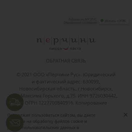
ОБРАТНАЯ СВЯЗЬ
© 2021 ООО «Перчини Рус». Юридический
и фактический адрес: 630099,
Новосибирская область, г.Новосибирск,
ул.Максима Горького, д.75. ИНН 9726030442,
ОГРН 1227700840916. Копирование
материалов только с разрешения
×
Продолжая пользоваться сайтом, вы даете
+7 912 912-91-81
правообладателя.
согласие на обработку файлов cookie и
других пользовательских данных в
Политика конфиденциальности и согласие