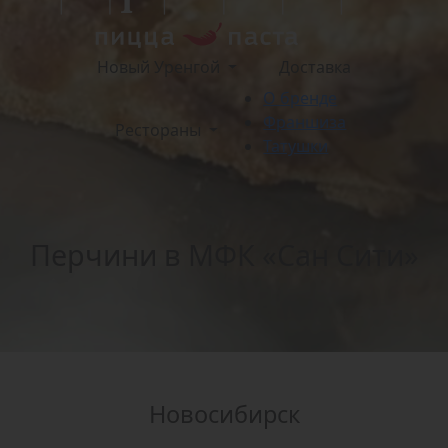
Новый Уренгой
Доставка
О бренде
Франшиза
Рестораны
Татушки
Перчини в МФК «Сан Сити»
Новосибирск