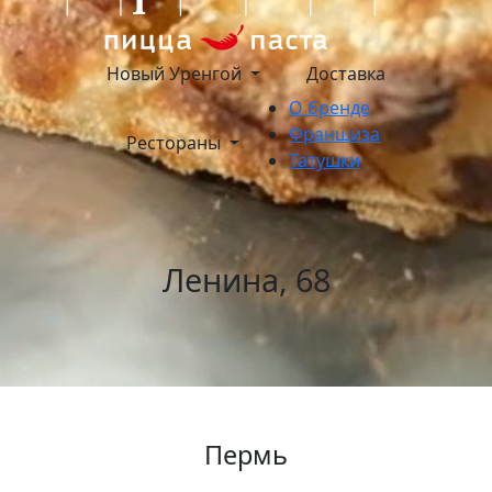
Новый Уренгой
Доставка
О бренде
Франшиза
Рестораны
Татушки
Ленина, 68
Пермь