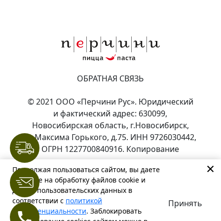
ОБРАТНАЯ СВЯЗЬ
© 2021 ООО «Перчини Рус». Юридический
и фактический адрес: 630099,
Новосибирская область, г.Новосибирск,
ул.Максима Горького, д.75. ИНН 9726030442,
ОГРН 1227700840916. Копирование
материалов только с разрешения
×
Продолжая пользоваться сайтом, вы даете
+7 912 912-91-81
правообладателя.
согласие на обработку файлов cookie и
других пользовательских данных в
Политика конфиденциальности и согласие
соответствии с
политикой
Принять
на обработку персональных данных,
конфиденциальности
. Заблокировать
файлов cookies