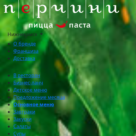
Нижнекамск
О бренде
Франшиза
Доставка
В ресторан
Бизнес-ланч
Детское меню
Предложение месяца
Основное меню
Завтраки
Закуски
Салаты
Супы