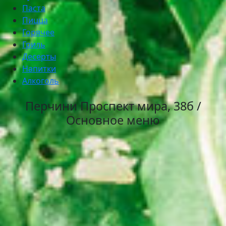
Паста
Пицца
Горячее
Гриль
Десерты
Напитки
Алкоголь
Перчини Проспект мира, 38б /
Основное меню