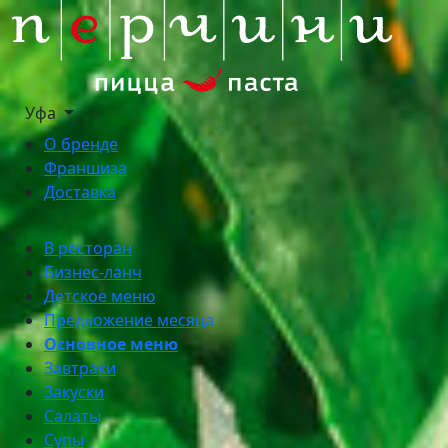
Уфа
О бренде
Франшиза
Доставка
В ресторан
Бизнес-ланч
Детское меню
Предложение месяца
Основное меню
Завтраки
Закуски
Салаты
Супы