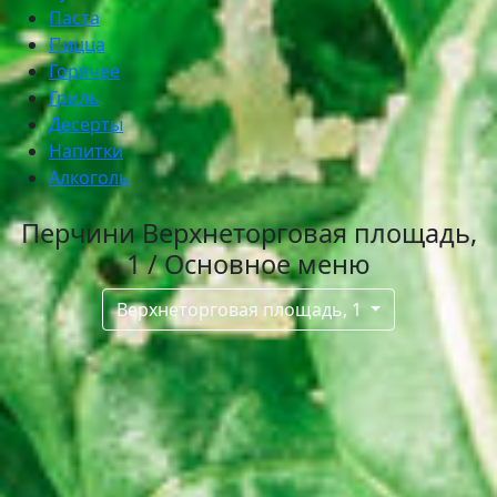
Паста
Пицца
Горячее
Гриль
Десерты
Напитки
Алкоголь
Перчини Верхнеторговая площадь,
1 / Основное меню
Верхнеторговая площадь, 1