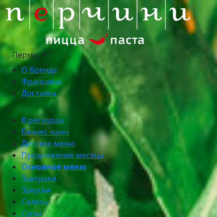
Пермь
О бренде
Франшиза
Доставка
В ресторан
Бизнес-ланч
Детское меню
Предложение месяца
Основное меню
Завтраки
Закуски
Салаты
Супы