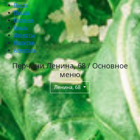
Паста
Пицца
Горячее
Гриль
Десерты
Напитки
Алкоголь
Перчини Ленина, 68 / Основное
меню
Ленина, 68